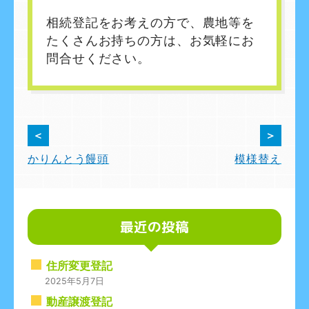
相続登記をお考えの方で、農地等を
たくさんお持ちの方は、お気軽にお
問合せください。
投
＜
＞
かりんとう饅頭
模様替え
稿
ナ
ビ
最近の投稿
ゲ
住所変更登記
ー
2025年5月7日
シ
動産譲渡登記