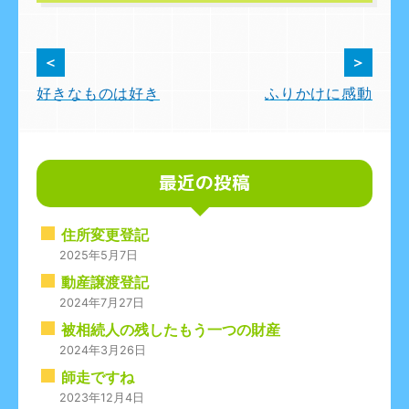
投
＜
＞
好きなものは好き
ふりかけに感動
稿
ナ
ビ
最近の投稿
ゲ
住所変更登記
ー
2025年5月7日
シ
動産譲渡登記
2024年7月27日
ョ
被相続人の残したもう一つの財産
ン
2024年3月26日
師走ですね
2023年12月4日