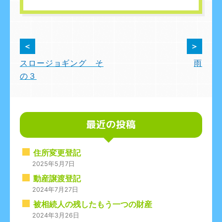
投
＜
＞
スロージョギング そ
雨
稿
の３
ナ
ビ
ゲ
最近の投稿
ー
住所変更登記
シ
2025年5月7日
動産譲渡登記
ョ
2024年7月27日
ン
被相続人の残したもう一つの財産
2024年3月26日